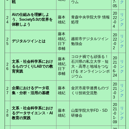
7-
戦
ウム
ク
05
20
AIの仕組みを理解しよ
リ
藤本
青森中央学院大学 情報
2
22
う、Society5.0の世界を
ン
4
雄紀
処理
-0
体験しよう
ク
4
藤本
20
リ
雄紀,
越前市デジタルツイン
2
22
デジタルツインとは
ン
5
日下
勉強会
-0
ク
2
恭輔
コロナ禍でも頑張る！
20
藤本
文系・社会科学系におけ
石川県の私立大学・短
リ
21
雄紀,
2
るものづくりLABでの教
大・高専と地域をつな
ン
-0
6
日下
6-
育実践
げる オンラインシンポ
ク
恭輔
24
ジウム
20
リ
企業におけるデータ収
藤本
金沢市産学連携ものづ
2
21
ン
7
集・分析・活用の基礎
雄紀
くり技術交流塾
-0
ク
3
20
文系・社会科学系におけ
リ
21
藤本
山梨学院大学FD・SD
2
るデータサイエンス・AI
ン
-0
8
雄紀
研修会
1-
教育の実践
ク
09