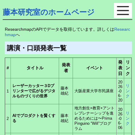
藤本研究室のホームページ
ResearchmapのAPIでデータを取得しています。詳しくは
Researc
hmap
へ
講演・口頭発表一覧
発
リ
発表
#
タイトル
イベント
表
ン
者
日
ク
20
レーザーカッター３Dプ
リ
26
藤本
リンターで広がるデジタ
大阪産業大学市民講座
ン
1
-0
雄紀
6-
ルものづくりの世界
ク
20
地方創生×教育×アント
20
レプレナーシップを進
リ
26
AIでプロダクトを賢くす
藤本
めるためには〜Prima
ン
2
-0
る
雄紀
6-
Pinguino “Will”プログ
ク
06
ラム