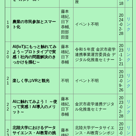
座
18
藤本
20
雄紀,
リ
24
農業の市民参加とスマー
日下
1
イベント不明
ン
-0
9
ト化
恭輔,
2-
ク
田部
28
田晋
20
AI(IoT)にもっと触れてみ
藤本
令和５年度 金沢市産学
リ
23
よう～プロトタイプで実
雄紀,
2
連携事業運営委員会 デ
ン
-1
0
感！社内の問題解決のき
日下
1-
ジタル化推進セミナー
ク
っかけを掴む～
恭輔
21
20
リ
23
2
楽しく学ぶVRと観光
不明
イベント不明
ン
-0
1
9-
ク
26
20
藤本
AIに触れてみよう！ ～使
リ
23
雄紀,
金沢市産学連携デジタ
2
って実感！AI導入のメリ
ン
-0
2
日下
ル化推進セミナー
2-
ット～
ク
恭輔
28
20
北陸大学におけるデータ
北陸大学データサイエ
リ
22
藤本
2
サイエンス・AI教育の挑
ンス・AI教育シンポジ
ン
-0
3
雄紀