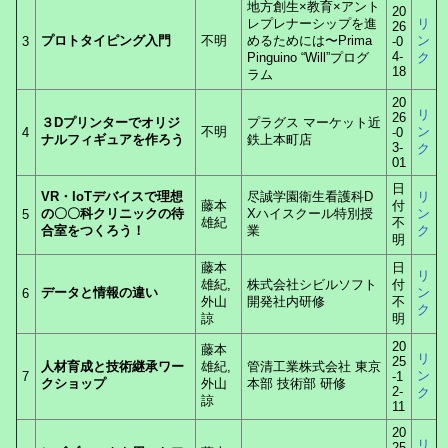
地方創生×教育×アント
20
レプレナーシップを進
リ
26
プロトタイピング入門
不明
めるためには〜Prima
ン
3
-0
4-
Pinguino “Will”プログ
ク
18
ラム
20
リ
26
３Dプリンターでオリジ
プラグス マーケット近
不明
ン
4
-0
ナルフィギュアを作ろう
鉄上本町店
3-
ク
01
日
VR・IoTデバイスで理想
尽誠学園衛生看護科D
リ
藤本
付
の〇〇科クリニックの待
Xハイスクール特別授
ン
5
雄紀
不
合室をつくろう！
業
ク
明
藤本
日
リ
雄紀,
株式会社シビルソフト
付
データと情報の違い
ン
6
外山
開発社内研修
不
ク
諒
明
20
藤本
リ
25
人材育成と技術継承ワー
雄紀,
管清工業株式会社 東京
ン
7
-1
クショップ
外山
本部 技術部 研修
2-
ク
諒
11
20
リ
25