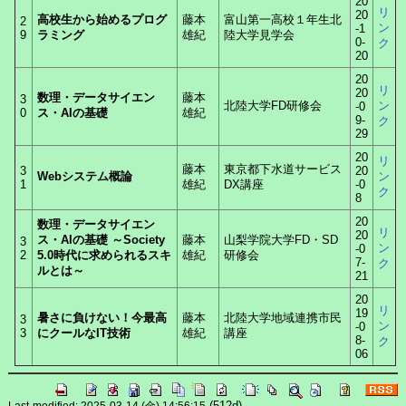
20
リ
20
高校生から始めるプログ
藤本
富山第一高校１年生北
2
ン
-1
9
ラミング
雄紀
陸大学見学会
0-
ク
20
20
リ
20
数理・データサイエン
藤本
3
北陸大学FD研修会
ン
-0
0
ス・AIの基礎
雄紀
9-
ク
29
20
リ
藤本
東京都下水道サービス
3
20
Webシステム概論
ン
1
雄紀
DX講座
-0
ク
8
20
数理・データサイエン
リ
20
ス・AIの基礎 ～Society
藤本
山梨学院大学FD・SD
3
ン
-0
2
5.0時代に求められるスキ
雄紀
研修会
7-
ク
ルとは～
21
20
リ
19
暑さに負けない！今最高
藤本
北陸大学地域連携市民
3
ン
-0
3
にクールなIT技術
雄紀
講座
8-
ク
06
(512d)