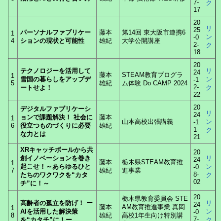
7-
ク
17
20
リ
25
パーソナルファブリケー
藤本
第14回 東大阪市連携6
1
ン
-0
4
ションの現状と可能性
雄紀
大学公開講座
2-
ク
18
20
テクノロジーを活用して
リ
24
藤本
STEAM教育プログラ
1
雪国の暮らしをアップデ
ン
-1
5
雄紀
ム体験 Do CAMP 2024
2-
ートせよ！
ク
22
20
デジタルファブリケーシ
リ
24
ョンで課題解決！ 社会に
藤本
1
山本高校出張講義
ン
-1
6
役立つものづくりに必要
雄紀
1-
ク
な力とは
21
XRキャッチボールから共
20
創イノベーションを巻き
リ
24
藤本
栃木県STEAM教育推
1
起こせ！～あらゆるひと
ン
-0
7
雄紀
進事業
8-
たちのワクワクを“カタ
ク
02
チ”に！～
20
栃⽊県教育委員会 STE
高齢者の孤立を防げ！ ー
リ
24
藤本
AM教育推進事業 真岡
1
AIを活用した解決策
ン
-0
8
雄紀
⾼校1年⽣向け特別講
7-
を“カタチ”に！ー
ク