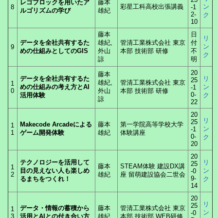
レゴブロックを用いたア
藤本
彩星工科高校出張講義
ン
8
-1
ルゴリズムの学び
雄紀
2-
ク
10
藤本
日
リ
データを全社共有するた
雄紀,
管清工業株式会社 東京
付
ン
9
めの仕組みとしてのGIS
外山
本部 技術部 研修
不
ク
諒
明
20
藤本
データを全社共有するた
リ
25
雄紀,
管清工業株式会社 東京
1
めの仕組みの考え方とAI
ン
-1
0
外山
本部 技術部 研修
0-
活用体験
ク
諒
22
20
リ
25
Makecode Arcadeによる
藤本
第一学院高等学校大学
1
ン
-1
1
ゲーム開発体験
雄紀
体験講座
0-
ク
20
20
テクノロジーを活用して
リ
25
藤本
STEAM体験 建設DX講
1
目の見えない人も楽しめ
ン
-0
2
雄紀
座 留萌建設協会二世会
9-
るまちをつくれ！
ク
14
20
リ
25
データ・情報の蓄積から
藤本
管清工業株式会社 東京
1
ン
-0
3
活用とAIとの付き合い方
雄紀
本部 技術部 WEB研修